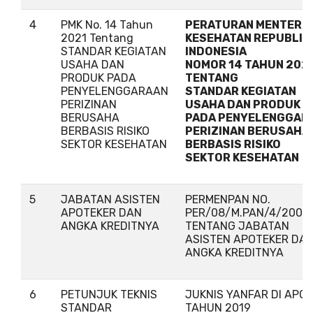
4
PMK No. 14 Tahun
PERATURAN MENTERI
2021 Tentang
KESEHATAN REPUBLIK
STANDAR KEGIATAN
INDONESIA
USAHA DAN
NOMOR 14 TAHUN 202
PRODUK PADA
TENTANG
PENYELENGGARAAN
STANDAR KEGIATAN
PERIZINAN
USAHA DAN PRODUK
BERUSAHA
PADA PENYELENGGAR
BERBASIS RISIKO
PERIZINAN BERUSAHA
SEKTOR KESEHATAN
BERBASIS RISIKO
SEKTOR KESEHATAN
5
JABATAN ASISTEN
PERMENPAN NO.
APOTEKER DAN
PER/08/M.PAN/4/2008
ANGKA KREDITNYA
TENTANG JABATAN
ASISTEN APOTEKER DA
ANGKA KREDITNYA
6
PETUNJUK TEKNIS
JUKNIS YANFAR DI APO
STANDAR
TAHUN 2019