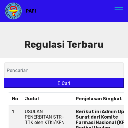
PAFI
Regulasi Terbaru
Cari
No
Judul
Penjelasan Singkat
1
USULAN
Berikut ini Admin Upl
PENERBITAN STR-
Surat dari Komite
TTK oleh KTKI/KFN
Farmasi Nasional (KFN
Perihal Usulan